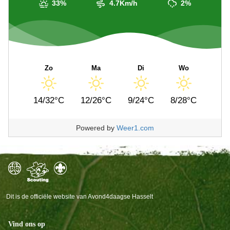
33%
4.7Km/h
2%
Zo
Ma
Di
Wo
14/32°C
12/26°C
9/24°C
8/28°C
Powered by
Weer1.com
Dit is de officiële website van Avond4daagse Hasselt
Vind ons op